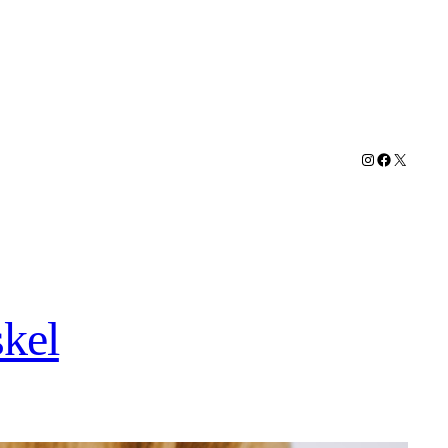
Instagram
Faceboo
X
skel