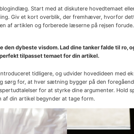
it blogindlæg. Start med at diskutere hovedtemaet ell
ing. Giv et kort overblik, der fremhæver, hvorfor det
ten af artiklen og forberede læserne på rejsen forude
den dybeste visdom. Lad dine tanker falde til ro, og k
erfekt tilpasset temaet for din artikel.
 introduceret tidligere, og udvider hovedideen med ek
r og sørg for, at hver sætning bygger på den foregå
spertudtalelser for at styrke dine argumenter. Hold s
 af din artikel begynder at tage form.