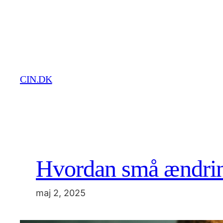
Spring
til
indhold
CIN.DK
Hvordan små ændring
maj 2, 2025