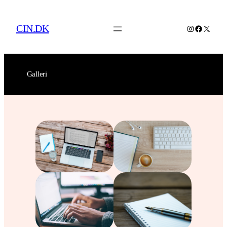
Spring
til
CIN.DK
Instagram
Facebo
X
indhold
Galleri