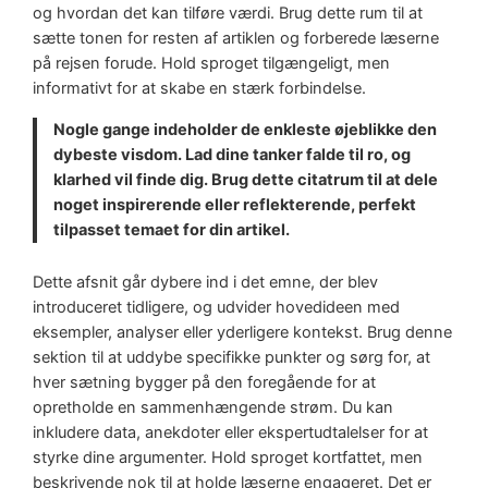
og hvordan det kan tilføre værdi. Brug dette rum til at
sætte tonen for resten af artiklen og forberede læserne
på rejsen forude. Hold sproget tilgængeligt, men
informativt for at skabe en stærk forbindelse.
Nogle gange indeholder de enkleste øjeblikke den
dybeste visdom. Lad dine tanker falde til ro, og
klarhed vil finde dig. Brug dette citatrum til at dele
noget inspirerende eller reflekterende, perfekt
tilpasset temaet for din artikel.
Dette afsnit går dybere ind i det emne, der blev
introduceret tidligere, og udvider hovedideen med
eksempler, analyser eller yderligere kontekst. Brug denne
sektion til at uddybe specifikke punkter og sørg for, at
hver sætning bygger på den foregående for at
opretholde en sammenhængende strøm. Du kan
inkludere data, anekdoter eller ekspertudtalelser for at
styrke dine argumenter. Hold sproget kortfattet, men
beskrivende nok til at holde læserne engageret. Det er